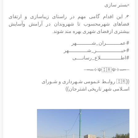
▫️بستر سازی
📌این اقدام گامی مهم در راستای زیباسازی و ارتقای
فضاهای شهرمحسوب تا شهروندان در آرامش وآسایش
بیشتری ازفضای شهری بهره مند شوند.
#عمـــــــــران_شــــــــــهر
#خبــــــــــــــــر_شــــــــــــهر
#اطـــــــــــــلاع_رسانــــی
┄┅═✧☫🇮🇷☫✧═┅┄
((🇮🇷 روابـط عـمومی شـهرداری و شـورای
اسـلامی شهر تاریخی اشترجان))