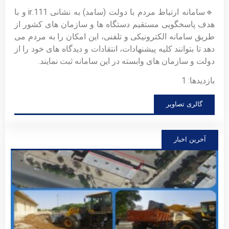
🔹سامانه ارتباط مردم با دولت (سامد) به نشانی 111.ir و با
هدف پاسخگویی مستقیم دستگاه ها و سازمان های کشور از
طریق سامانه الکترونیکی و تلفنی، این امکان را به مردم می
دهد تا بتوانند کلیه پیشنهادات، انتقادات و دیدگاه های خود را از
دولت و سازمان های وابسته در این سامانه ثبت نمایند.
بازدیدها: 1
گالری تصاویر
آخرین اخبار
فراخ
مشار
عموم
توسع
سالن
اجتم
شهید
زارع
(گلزا
شهدا
توضی