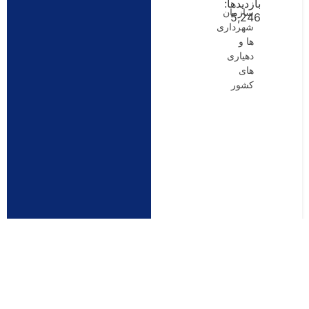
بازدیدها:
سازمان
5,246
شهرداری
ها و
دهیاری
های
کشور