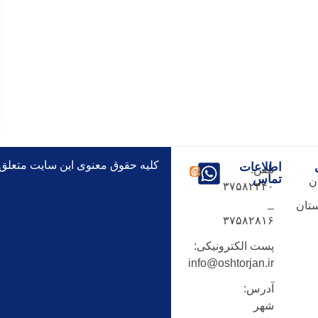
کلیه حقوق معنوی این سایت متعلق
اطلاعات
تلفن:
تماس
ن
۳۷۵۸۲۴۴۰
_
تان
۳۷۵۸۲۸۱۶
پست الکترونیکی:
info@oshtorjan.ir
آدرس:
شهر