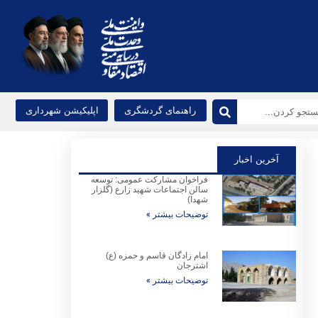
راهنمای گردشگری
اپلیکیشن شهرداری
آخرین اخبار
فراخوان مشارکت عمومی: توسعه
سالن اجتماعات شهید زارع (گلزار
شهدا)
توضیحات بیشتر »
امام زادگان قاسم و حمزه (ع)
اشترجان
توضیحات بیشتر »