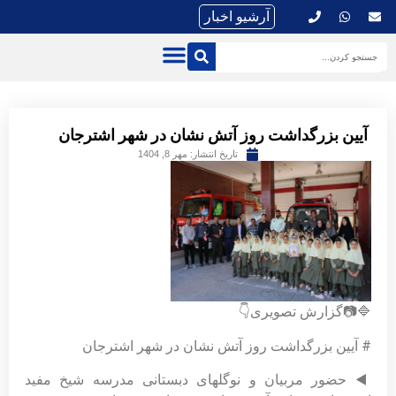
آرشیو اخبار
آیین بزرگداشت روز آتش نشان در شهر اشترجان
تاریخ انتشار:
مهر 8, 1404
🔷📷گزارش تصویری👇
# آیین بزرگداشت روز آتش نشان در شهر اشترجان
◀️ حضور مربیان و نوگلهای دبستانی مدرسه شیخ مفید