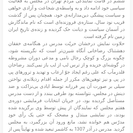
ششم در قامت نمایندگی مردم تهران در مجلس به فعالیت
سیاسی خود ادامه داد و به واسطه‌ی شجاعت و آزادی خواهی‌
و سیاست پیشگی دین‌مدارانه‌ی خود، همچنان پس از گذشت
قریب نود سال، ستاره‌ی فروزنده‌ای است که نام ماندگارش
در آسمان سیاست و دیانت حک گردیده و زنده‌ی تاریخِ ایران
زمین نام گرفته است.
حلاوت نمایش درخشان حریّت مدرس در هنگامه‌ی خفقان
دهشتناک رضاخانی آنگاه شیرن‌تر است که نگریسته شود،
چگونه بزرگ و کوچکِ رجال نامی و مدعی دوران مشروطه
در گوشه‌ای خزیده و از ترس لب از لب باز نمی‌کنند. رضاخان
قلدرمآب که علی رغم ایجاد جوّ ارعاب و تهدید و ترورهای پی
در پی و نیز توهین‌های مکرر از جمله اقدام رذیلانه‌ی نواختن
سیلی بر صورت آن پیر فرزانه توسط ایادی بی‌نزاکت و ضد
دینش در مجلس، نتوانسته بود طرفی ببندد و از دست مدرس
مستأصل گردیده بود، در جریان انتخابات فرمایشی دوره‌ی
هفتم مجلس که نمایندگان از پیش توسط وی برگزیده شده
بودند، در نمایشی مبتذل و مضحک که حتی یک رأی خودِ
مدرّس هم خوانده نشد، مانع ورود آن بزرگمرد، به مجلس
گردید. مدرس در آذر 1307 به کاشمر تبعید شده و نهایتاً پس از