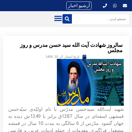
آرشیو اخبار
سالروز شهادت آیت الله سید حسن مدرس و روز
مجلس
تاریخ انتشار:
آذر 10, 1404
شهید آیت‌الله سیدحسن مدرّس با نام اولیّه‌ی سیّدحسن
قمشهی اسفه‌ای در سال 1287ق برابر با 1249ش دیده به
جهان گشود. مدّرس از 6 سالگی به مدت 10 سال در قمشه
مشغول فراگیری مقدمات از جمله ادبیات عربی و فارسی