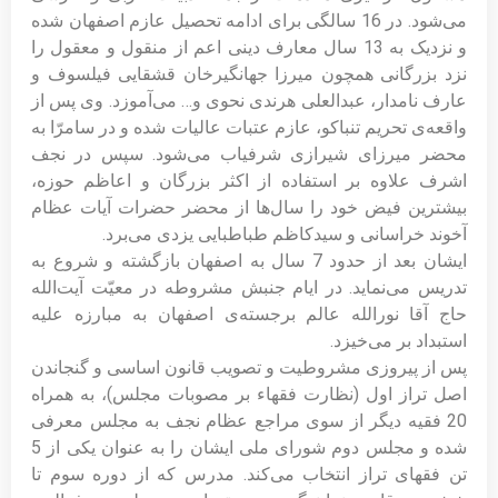
می‌شود. در 16 سالگی برای ادامه تحصیل عازم اصفهان شده
و نزدیک به 13 سال معارف دینی اعم از منقول و معقول را
نزد بزرگانی همچون میرزا جهانگیرخان قشقایی فیلسوف و
عارف نامدار، عبدالعلی هرندی نحوی و… می‌آموزد. وی پس از
واقعه‌ی تحریم تنباکو، عازم عتبات عالیات شده و در سامرّا به
محضر میرزای شیرازی شرفیاب می‌شود. سپس در نجف
اشرف علاوه بر استفاده از اکثر بزرگان و اعاظم حوزه،
بیشترین فیض خود را سال‌ها از محضر حضرات آیات عظام
آخوند خراسانی و سیدکاظم طباطبایی یزدی می‌برد.
ایشان بعد از حدود 7 سال به اصفهان بازگشته و شروع به
تدریس می‌نماید. در ایام جنبش مشروطه در معیّت آیت‌الله
حاج آقا نورالله عالم برجسته‌ی اصفهان به مبارزه علیه
استبداد بر می‌خیزد.
پس از پیروزی مشروطیت و تصویب قانون اساسی و گنجاندن
اصل تراز اول (نظارت فقهاء بر مصوبات مجلس)، به همراه
20 فقیه دیگر از سوی مراجع عظام نجف به مجلس معرفی
شده و مجلس دوم شورای ملی ایشان را به عنوان یکی از 5
تن فقهای تراز انتخاب می‌کند. مدرس که از دوره سوم تا