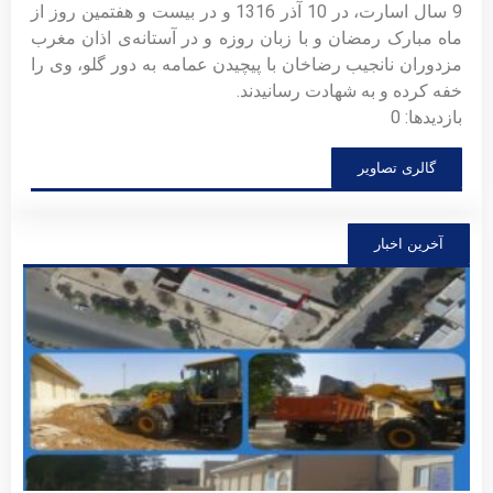
9 سال اسارت، در 10 آذر 1316 و در بیست و هفتمین روز از
ماه مبارک رمضان و با زبان روزه و در آستانه‌ی اذان مغرب
مزدوران نانجیب رضاخان با پیچیدن عمامه به دور گلو، وی را
خفه کرده و به شهادت رسانیدند.
بازدیدها: 0
گالری تصاویر
آخرین اخبار
فراخ
مشار
عموم
توسع
سالن
اجتم
شهید
زارع
(گلزا
شهدا
توضی
بیشتر