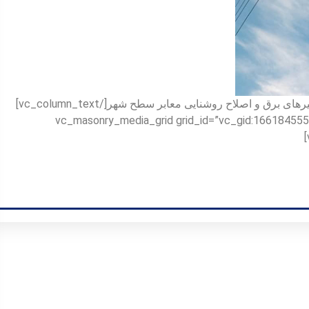
[vc_row][vc_column][vc_column_text]رفع خاموشی تیرهای برق و اصلاح روشنایی معابر سطح شهر[/vc_column_text]
[us_separator size=”small”][vc_masonry_media_grid grid_id=”vc_gid