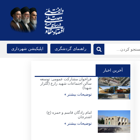
راهنمای گردشگری
اپلیکیشن شهرداری
آخرین اخبار
فراخوان مشارکت عمومی: توسعه
سالن اجتماعات شهید زارع (گلزار
شهدا)
توضیحات بیشتر »
امام زادگان قاسم و حمزه (ع)
اشترجان
توضیحات بیشتر »