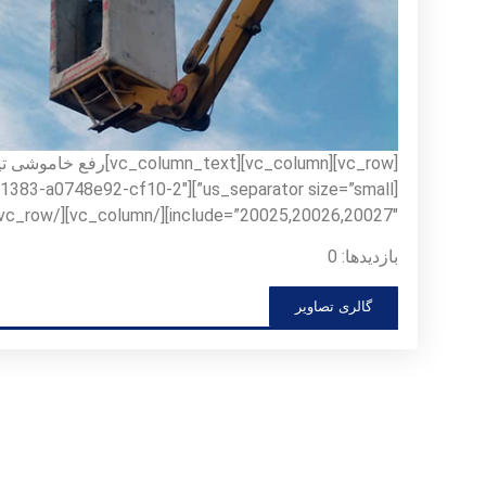
:1661845551383-a0748e92-cf10-2″
include=”20025,20026,20027″][/vc_column][/vc_row]
بازدیدها: 0
گالری تصاویر