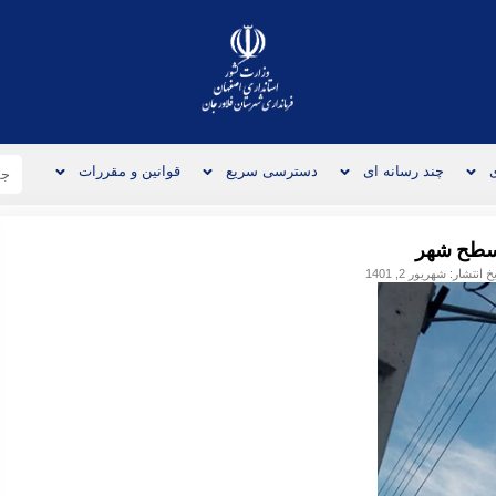
چند رسانه ای
دسترسی سریع
قوانین و مقررات
 سطح شهر
یخ انتشار:
شهریور 2, 1401