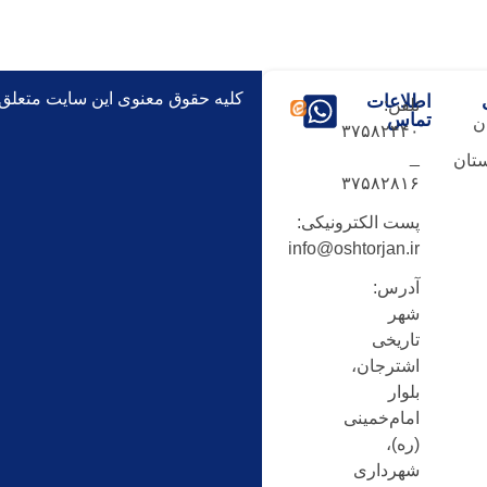
کلیه حقوق معنوی این سایت متعلق
اطلاعات
تلفن:
تماس
ن
۳۷۵۸۲۴۴۰
_
تان
۳۷۵۸۲۸۱۶
پست الکترونیکی:
info@oshtorjan.ir
آدرس:
شهر
تاریخی
اشترجان،
بلوار
امام‌خمینی
(ره)،
شهرداری