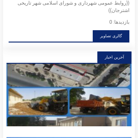
((روابط عمومی شهرداری و شورای اسلامی شهر تاریخی
اشترجان))
بازدیدها: 0
گالری تصاویر
آخرین اخبار
فراخ
مشار
عموم
توسع
سالن
اجتم
شهید
زارع
(گلزا
شهدا
توضی
بیشتر