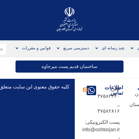
چند رسانه ای
دسترسی سریع
قوانین و مقررات
ساختمان قدیم پست میرجاوه
کلیه حقوق معنوی این سایت متعلق
اطلاعات
تلفن:
تماس
ن
۳۷۵۸۲۴۴۰
_
تان
۳۷۵۸۲۸۱۶
پست الکترونیکی:
info@oshtorjan.ir