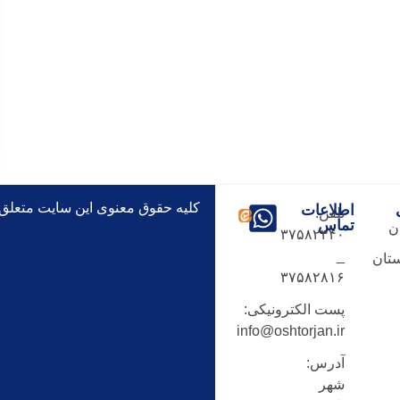
کلیه حقوق معنوی این سایت متعلق
اطلاعات
تلفن:
تماس
ن
۳۷۵۸۲۴۴۰
_
تان
۳۷۵۸۲۸۱۶
پست الکترونیکی:
info@oshtorjan.ir
آدرس:
شهر