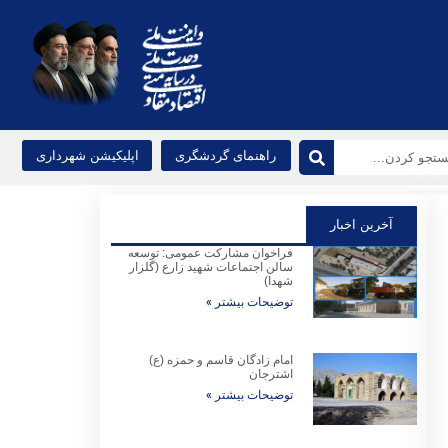
راهنمای گردشگری
اپلیکیشن شهرداری
آخرین اخبار
فراخوان مشارکت عمومی: توسعه
سالن اجتماعات شهید زارع (گلزار
شهدا)
توضیحات بیشتر »
امام زادگان قاسم و حمزه (ع)
اشترجان
توضیحات بیشتر »