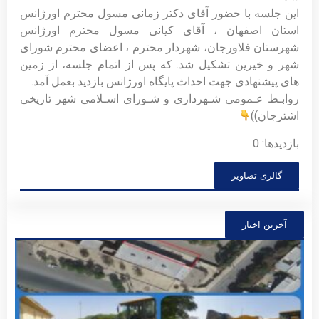
این جلسه با حضور آقای دکتر زمانی مسول محترم اورژانس
استان اصفهان ، آقای کیانی مسول محترم اورژانس
شهرستان فلاورجان، شهردار محترم ، اعضای محترم شورای
شهر و خیرین تشکیل شد. که پس از اتمام جلسه، از زمین
های پیشنهادی جهت احداث پایگاه اورژانس بازدید بعمل آمد.
روابـط عـمومی شـهرداری و شـورای اسـلامی شهر تاریخی
اشترجان))
بازدیدها: 0
گالری تصاویر
آخرین اخبار
فراخ
مشار
عموم
توسع
سالن
اجتم
شهید
زارع