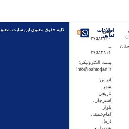
کلیه حقوق معنوی این سایت متعلق
اطلاعات
تلفن:
تماس
ن
۳۷۵۸۲۴۴۰
_
تان
۳۷۵۸۲۸۱۶
پست الکترونیکی:
info@oshtorjan.ir
آدرس:
شهر
تاریخی
اشترجان،
بلوار
امام‌خمینی
(ره)،
شهرداری